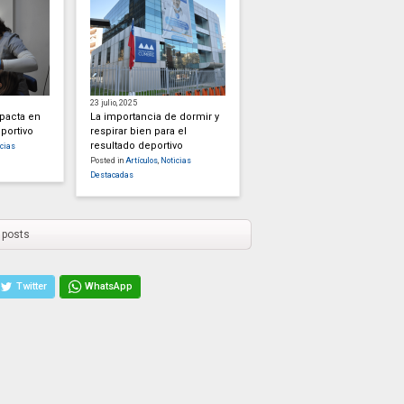
23 julio, 2025
mpacta en
La importancia de dormir y
portivo
respirar bien para el
resultado deportivo
cias
Posted in
Artículos
,
Noticias
Destacadas
 posts
Twitter
WhatsApp