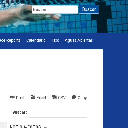
Buscar:
ace Reports
Calendario
Tips
Aguas Abiertas
Print
Excel
CSV
Copy
Buscar:
NOTICIA/FOTOS