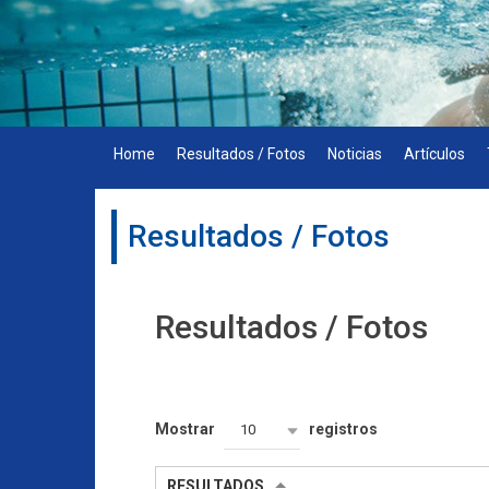
Skip
to
content
Home
Resultados / Fotos
Noticias
Artículos
Resultados / Fotos
Resultados / Fotos
Mostrar
registros
10
RESULTADOS