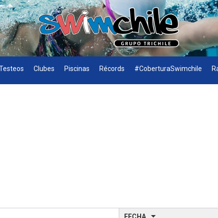
Testeos
Clubes
Piscinas
Récords
#CoberturaSwimchile
R
FECHA