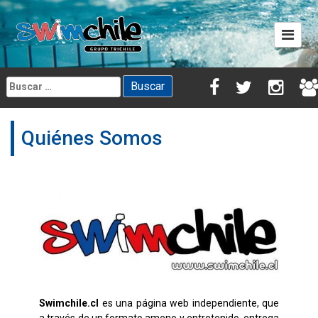
Skip
to
content
Buscar:
Quiénes Somos
Swimchile.cl
es una página web independiente, que
a través de un formato ameno y entretenido, entrega