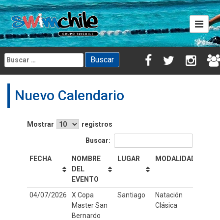
Skip
to
content
Buscar:
Nuevo Calendario
Mostrar
registros
Buscar:
FECHA
NOMBRE
LUGAR
MODALIDAD
DIS
DEL
EVENTO
FECHA
NOMBRE
LUGAR
MODALIDAD
DIS
04/07/2026
X Copa
Santiago
Natación
25
DEL
Master San
Clásica
EVENTO
Bernardo