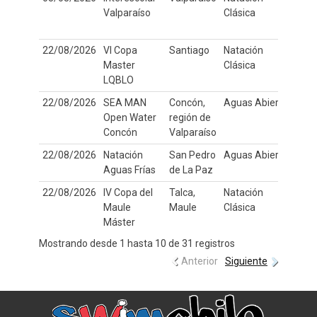
Valparaíso
Clásica
22/08/2026
VI Copa
Santiago
Natación
50
Master
Clásica
LQBLO
22/08/2026
SEA MAN
Concón,
Aguas Abiertas
3K 
Open Water
región de
Concón
Valparaíso
22/08/2026
Natación
San Pedro
Aguas Abiertas
Aguas Frías
de La Paz
22/08/2026
IV Copa del
Talca,
Natación
25
Maule
Maule
Clásica
Máster
Mostrando desde 1 hasta 10 de 31 registros
Anterior
Siguiente