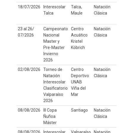
18/07/2026
Interescolar
Talca,
Natación
Talca
Maule
Clásica
23 al 26/
Campeonato
Centro
Natación
50
07/2026
Nacional
Acuático
Clásica
Master y
Kristel
Pre-Master
Köbrich
Invierno
2026
02/08/2026
Torneo de
Centro
Natación
25
Natación
Deportivo
Clásica
Interescolar
UNAB
Clasificatorio
Viña del
Valparaíso
Mar
2026
08/08/2026
III Copa
Santiago
Natación
50
Ñuñoa
Clásica
Máster
08/08/2026
Interescolar
Valparaíso
Natación