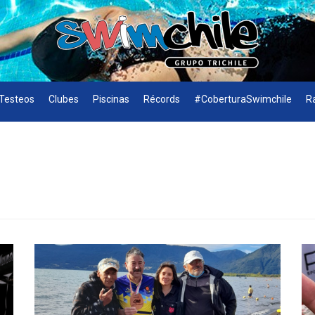
Testeos
Clubes
Piscinas
Récords
#CoberturaSwimchile
R