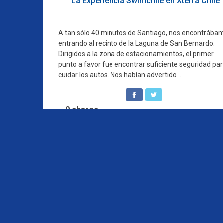
La Experiencia Swimchile en Xterra Chile
A tan sólo 40 minutos de Santiago, nos encontrába
entrando al recinto de la Laguna de San Bernardo.
Dirigidos a la zona de estacionamientos, el primer
punto a favor fue encontrar suficiente seguridad pa
cuidar los autos. Nos habían advertido ...
0
shares
Navegación
de
entradas
Qu