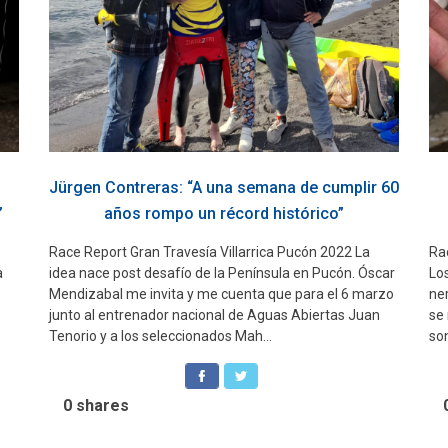
Jürgen Contreras: “A una semana de cumplir 60
”
años rompo un récord histórico”
o
Race Report Gran Travesía Villarrica Pucón 2022 La
Ra
a
idea nace post desafío de la Península en Pucón. Óscar
Lo
Mendizabal me invita y me cuenta que para el 6 marzo
ne
junto al entrenador nacional de Aguas Abiertas Juan
se
Tenorio y a los seleccionados Mah...
son
0
shares