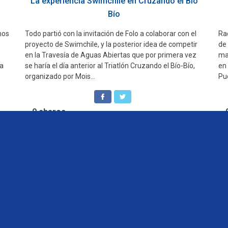
La experiencia Swimchile en Cruzando el Bío
Bío
Ra
mos
Todo partió con la invitación de Folo a colaborar con el
de
proyecto de Swimchile, y la posterior idea de competir
ma
en la Travesía de Aguas Abiertas que por primera vez
en
ra
se haría el día anterior al Triatlón Cruzando el Bío-Bío,
Puc
organizado por Mois...
0
shares
1
2
Siguiente >
iénes Somos
Venta de Publicidad
Términos y Condiciones del Sitio