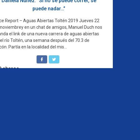
Daniela Núñez: “Si no se puede correr, se
puede nadar…”
ce Report – Aguas Abiertas Toltén 2019 Jueves 22
 noviembrey en un chat de amigos, Manuel Duch nos
nda el link de una nueva carrera de aguas abiertas
 el río Toltén, una semana después del 70.3 de
ón. Partía en la localidad del mis...
0
shares
Colaboradores