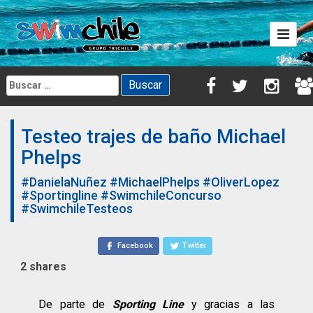
Skip
to
content
Buscar:
Testeo trajes de baño Michael
Phelps
#DanielaNuñez
#MichaelPhelps
#OliverLopez
#Sportingline
#SwimchileConcurso
#SwimchileTesteos
Facebook
Twitter
2
shares
De parte de
Sporting Line
y gracias a las