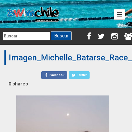
Skip
to
content
Buscar:
Imagen_Michelle_Batarse_Race_
Facebook
Twitter
0
shares