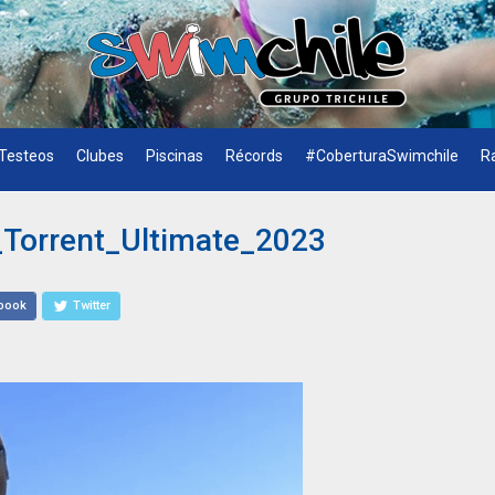
Testeos
Clubes
Piscinas
Récords
#CoberturaSwimchile
R
Torrent_Ultimate_2023
book
Twitter