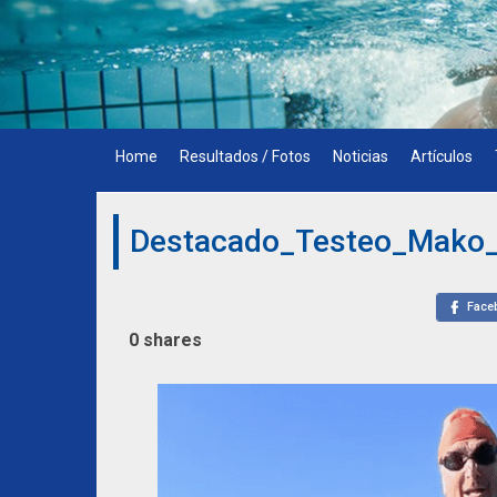
Skip
to
content
Home
Resultados / Fotos
Noticias
Artículos
Destacado_Testeo_Mako_
Face
0
shares