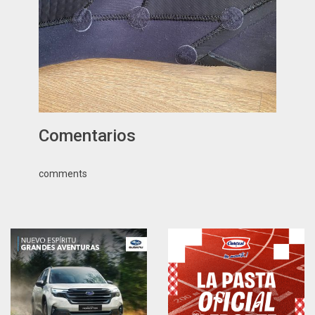
Comentarios
comments