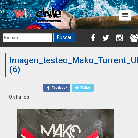
Skip
to
content
Buscar:
Imagen_testeo_Mako_Torrent_Ul
(6)
Facebook
Twitter
0
shares