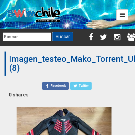
Skip
to
content
Buscar:
Imagen_testeo_Mako_Torrent_Ul
(8)
Facebook
Twitter
0
shares