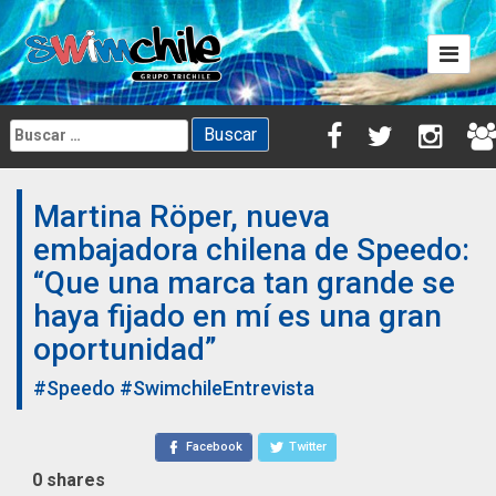
Skip
to
content
Buscar:
Martina Röper, nueva
embajadora chilena de Speedo:
“Que una marca tan grande se
haya fijado en mí es una gran
oportunidad”
#Speedo
#SwimchileEntrevista
Facebook
Twitter
0
shares