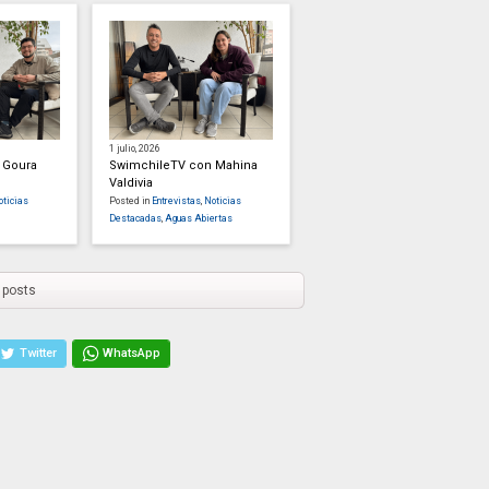
1 julio, 2026
 Goura
SwimchileTV con Mahina
Valdivia
oticias
Posted in
Entrevistas
,
Noticias
Destacadas
,
Aguas Abiertas
 posts
Twitter
WhatsApp