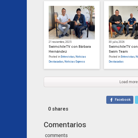
21 noviembre, 2025
30 julio, 2026
SwimchileTV con Bárbara
SwimchileTV con
Hernández
Swim Team
Posted in
Entrevistas
,
Noticias
Posted in
Entrevistas
,
N
Destacadas
,
Noticias Express
Destacadas
Load more
Facebook
0
shares
Comentarios
comments