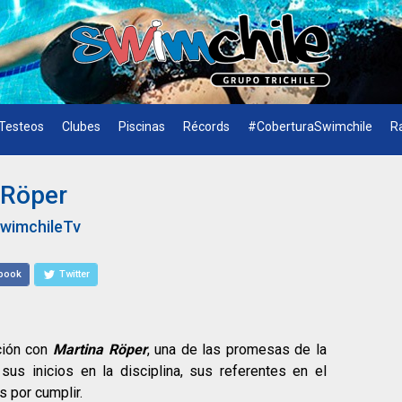
Testeos
Clubes
Piscinas
Récords
#CoberturaSwimchile
R
 Röper
wimchileTv
book
Twitter
ción con
Martina Röper
, una de las promesas de la
sus inicios en la disciplina, sus referentes en el
 por cumplir.