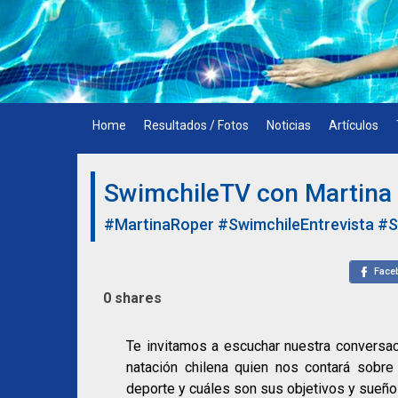
Skip
to
content
Home
Resultados / Fotos
Noticias
Artículos
SwimchileTV con Martina
#MartinaRoper
#SwimchileEntrevista
#S
Face
0
shares
Te invitamos a escuchar nuestra conversa
natación chilena quien nos contará sobre 
deporte y cuáles son sus objetivos y sueños