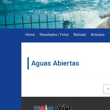
Skip
to
content
Home
Resultados / Fotos
Noticias
Artículos
Aguas Abiertas
Navegación
<
de
entradas