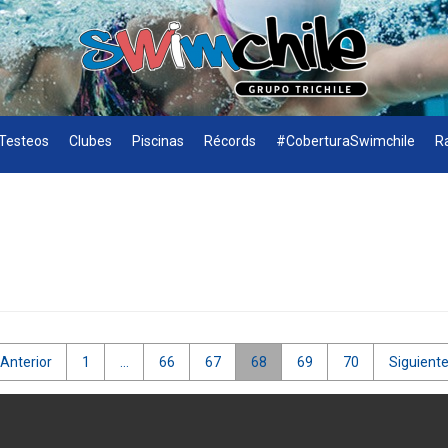
Testeos
Clubes
Piscinas
Récords
#CoberturaSwimchile
R
 Anterior
1
…
66
67
68
69
70
Siguiente