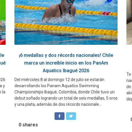
le
¡6 medallas y dos récords nacionales! Chile
gué
marca un increíble inicio en los PanAm
Aquatics Ibagué 2026
Te
026
Del miércoles 8 al domingo 12 de julio se estarán
na
a y
desarrollando los Panam Aquatics Swimming
de 
 la
Championships Ibagué, Colombia, donde Chile tuvo un
abi
debut soñado logrando un total de seis medallas, 5 oros
dep
y una plata, además de dos récords nacionale...
0
shares