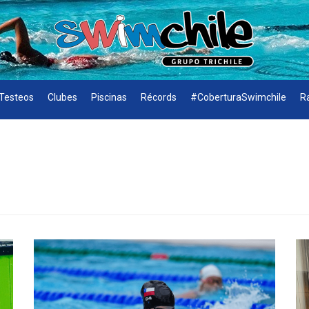
Testeos
Clubes
Piscinas
Récords
#CoberturaSwimchile
R