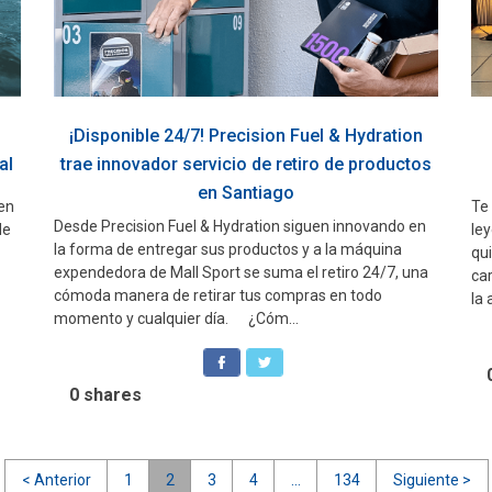
¡Disponible 24/7! Precision Fuel & Hydration
al
trae innovador servicio de retiro de productos
en Santiago
 en
Te
Desde Precision Fuel & Hydration siguen innovando en
de
ley
la forma de entregar sus productos y a la máquina
qui
expendedora de Mall Sport se suma el retiro 24/7, una
ca
cómoda manera de retirar tus compras en todo
la 
momento y cualquier día. ¿Cóm...
0
shares
< Anterior
1
2
3
4
…
134
Siguiente >