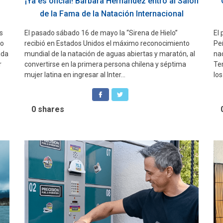
¡Ya es oficial! Bárbara Hernández entró al Salón
de la Fama de la Natación Internacional
s
El pasado sábado 16 de mayo la “Sirena de Hielo”
El
no
recibió en Estados Unidos el máximo reconocimiento
Pe
ada
mundial de la natación de aguas abiertas y maratón, al
na
r
convertirse en la primera persona chilena y séptima
Te
mujer latina en ingresar al Inter...
lo
0
shares