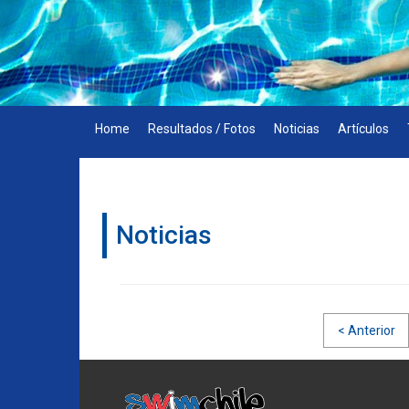
Skip
to
content
Home
Resultados / Fotos
Noticias
Artículos
Noticias
Navegación
< Anterior
de
entradas