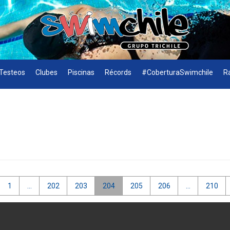
Testeos
Clubes
Piscinas
Récords
#CoberturaSwimchile
R
1
…
202
203
204
205
206
…
210