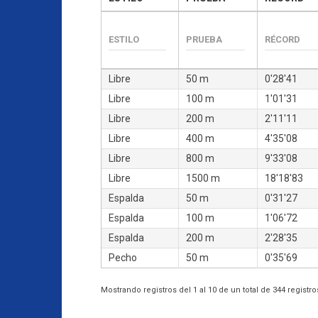
Libre
50 m
0'28'41
Libre
100 m
1'01'31
Libre
200 m
2'11'11
Libre
400 m
4'35'08
Libre
800 m
9'33'08
Libre
1500 m
18'18'83
Espalda
50 m
0'31'27
Espalda
100 m
1'06'72
Espalda
200 m
2'28'35
Pecho
50 m
0'35'69
Mostrando registros del 1 al 10 de un total de 344 registro