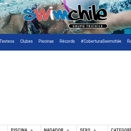
Testeos
Clubes
Piscinas
Récords
#CoberturaSwimchile
R
PISCINA
NADADOR
SEXO
CATEGOR