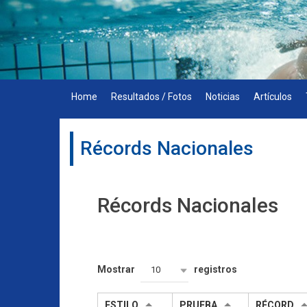
Skip
to
content
Home
Resultados / Fotos
Noticias
Artículos
Récords Nacionales
Récords Nacionales
Mostrar
registros
10
ESTILO
PRUEBA
RÉCORD