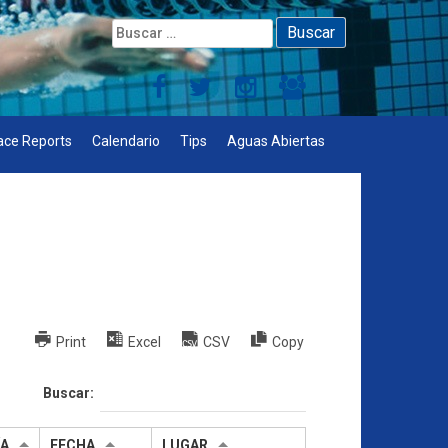
Buscar:
ace Reports
Calendario
Tips
Aguas Abiertas
Print
Excel
CSV
Copy
Buscar:
ÍA
FECHA
LUGAR