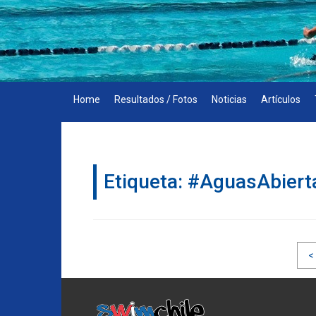
Skip
to
content
Home
Resultados / Fotos
Noticias
Artículos
Etiqueta:
#AguasAbiert
Navegación
<
de
entradas