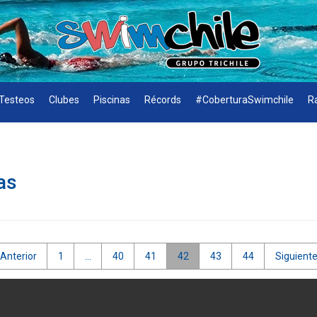
Testeos
Clubes
Piscinas
Récords
#CoberturaSwimchile
R
as
 Anterior
1
…
40
41
42
43
44
Siguiente