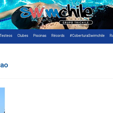
Testeos
Clubes
Piscinas
Récords
#CoberturaSwimchile
R
cao