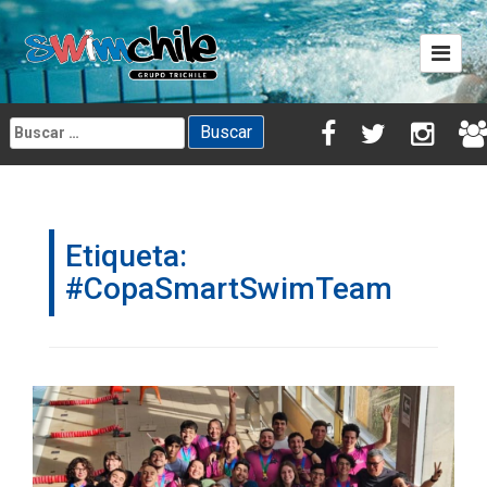
Skip
to
content
Buscar:
Etiqueta:
#CopaSmartSwimTeam