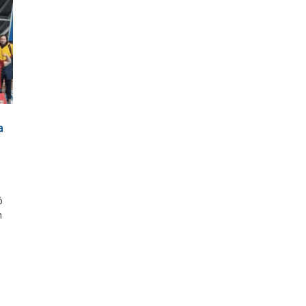
a
ó
n