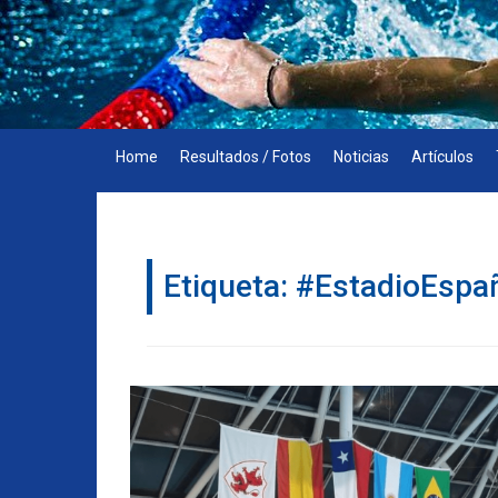
Skip
to
content
Home
Resultados / Fotos
Noticias
Artículos
Etiqueta:
#EstadioEspa