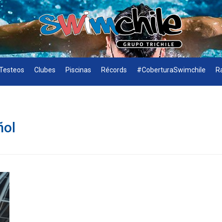
Testeos
Clubes
Piscinas
Récords
#CoberturaSwimchile
R
ñol