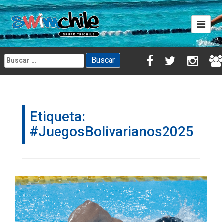
Skip
to
content
Buscar:
Etiqueta:
#JuegosBolivarianos2025