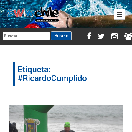
Skip
to
content
Buscar:
Etiqueta:
#RicardoCumplido