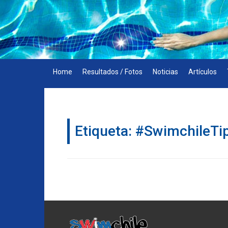
Skip
to
content
Home
Resultados / Fotos
Noticias
Artículos
Etiqueta:
#SwimchileTi
Navegación
de
entradas