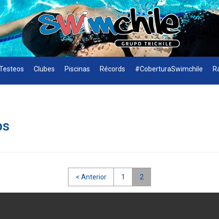
Testeos
Clubes
Piscinas
Récords
#CoberturaSwimchile
R
ps
< Anterior
1
2