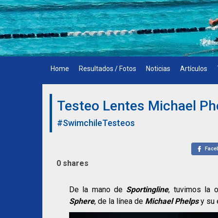
Skip
to
content
Home
Resultados / Fotos
Noticias
Artículos
Testeo Lentes Michael Ph
#SwimchileTesteos
Face
0
shares
De la mano de
Sportingline
, tuvimos la 
Sphere
, de la línea de
Michael Phelps
y su 