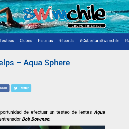
Testeos
Clubes
Piscinas
Récords
#CoberturaSwimchile
R
elps – Aqua Sphere
book
Twitter
oportunidad de efectuar un testeo de lentes
Aqua
entrenador
Bob Bowman
.