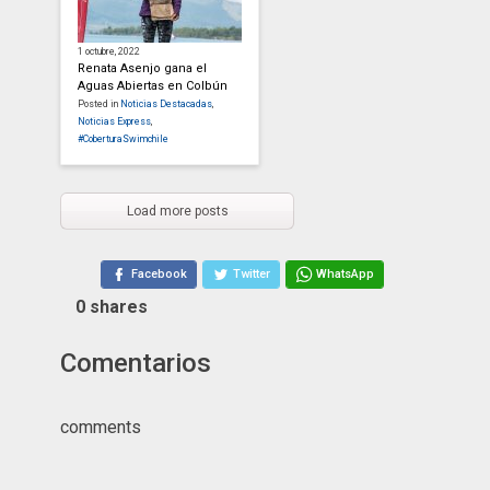
1 octubre, 2022
Renata Asenjo gana el
Aguas Abiertas en Colbún
Posted in
Noticias Destacadas
,
Noticias Express
,
#CoberturaSwimchile
Load more posts
Facebook
Twitter
WhatsApp
0
shares
Comentarios
comments