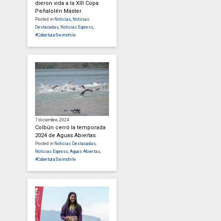
dieron vida a la XIII Copa
Peñalolén Máster
Posted in
Noticias
,
Noticias
Destacadas
,
Noticias Express
,
#CoberturaSwimchile
7 diciembre, 2024
Colbún cerró la temporada
2024 de Aguas Abiertas
Posted in
Noticias Destacadas
,
Noticias Express
,
Aguas Abiertas
,
#CoberturaSwimchile