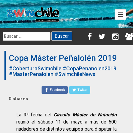
Skip
to
content
Buscar:
Copa Máster Peñalolén 2019
#CoberturaSwimchile
#CopaPenanolen2019
#MasterPenalolen
#SwimchileNews
Facebook
Twitter
0
shares
La 3ª fecha del
Circuito Máster de Natación
reunió el sábado 11 de mayo a más de 600
nadadores de distintos equipos para disputar la