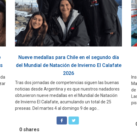
e
Nueve medallas para Chile en el segundo día
as
del Mundial de Natación de Invierno El Calafate
2026
ada
Ins
Tras dos jornadas de competencias siguen las buenas
zar
Ma
noticias desde Argentina y es que nuestros nadadores
de
obtuvieron nueve medallas en el Mundial de Natación
Las
de Invierno El Calafate, acumulando un total de 25
pis
preseas. Del martes 4 al domingo 9 de ago...
0
shares