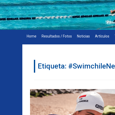
Skip
to
content
Home
Resultados / Fotos
Noticias
Artículos
Etiqueta:
#SwimchileN