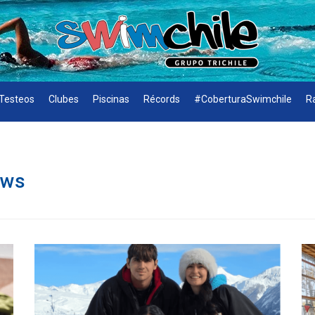
Testeos
Clubes
Piscinas
Récords
#CoberturaSwimchile
R
ews