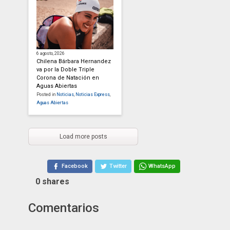
6 agosto, 2026
Chilena Bárbara Hernandez
va por la Doble Triple
Corona de Natación en
Aguas Abiertas
Posted in
Noticias
,
Noticias Express
,
Aguas Abiertas
Load more posts
Facebook
Twitter
WhatsApp
0
shares
Comentarios