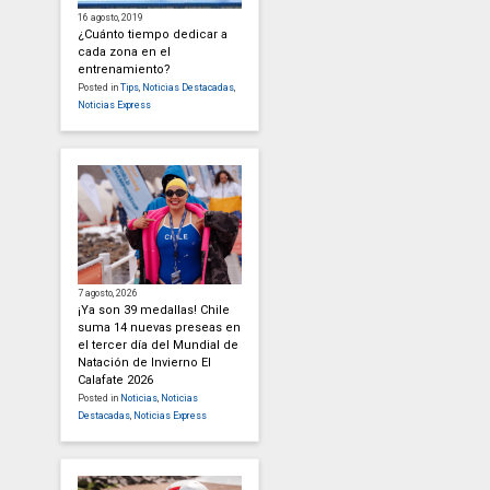
16 agosto, 2019
¿Cuánto tiempo dedicar a
cada zona en el
entrenamiento?
Posted in
Tips
,
Noticias Destacadas
,
Noticias Express
7 agosto, 2026
¡Ya son 39 medallas! Chile
suma 14 nuevas preseas en
el tercer día del Mundial de
Natación de Invierno El
Calafate 2026
Posted in
Noticias
,
Noticias
Destacadas
,
Noticias Express