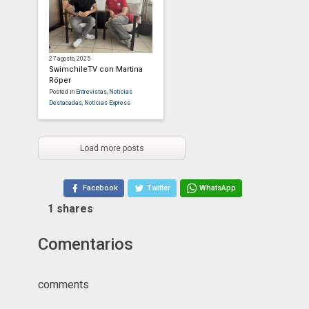
27 agosto, 2025
SwimchileTV con Martina
Röper
Posted in
Entrevistas
,
Noticias
Destacadas
,
Noticias Express
Load more posts
Facebook
Twitter
WhatsApp
1
shares
Comentarios
comments