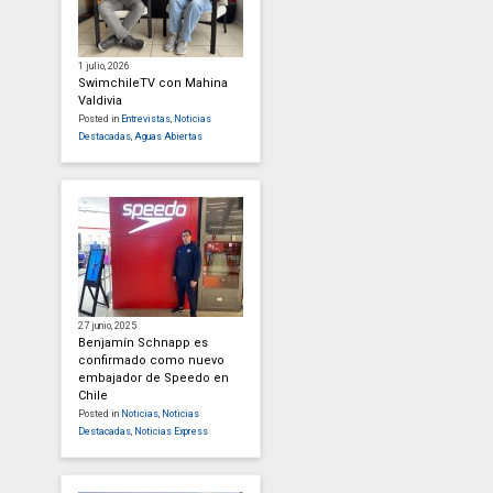
1 julio, 2026
SwimchileTV con Mahina
Valdivia
Posted in
Entrevistas
,
Noticias
Destacadas
,
Aguas Abiertas
27 junio, 2025
Benjamín Schnapp es
confirmado como nuevo
embajador de Speedo en
Chile
Posted in
Noticias
,
Noticias
Destacadas
,
Noticias Express