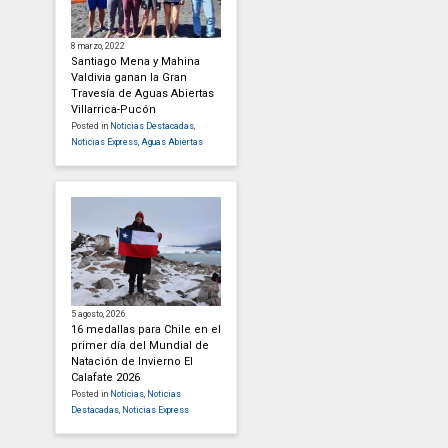
8 marzo, 2022
Santiago Mena y Mahina
Valdivia ganan la Gran
Travesía de Aguas Abiertas
Villarrica-Pucón
Posted in
Noticias Destacadas
,
Noticias Express
,
Aguas Abiertas
5 agosto, 2026
16 medallas para Chile en el
primer día del Mundial de
Natación de Invierno El
Calafate 2026
Posted in
Noticias
,
Noticias
Destacadas
,
Noticias Express