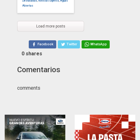
Destacadas
,
Noticias Express
,
Aguas
Abiertas
Load more posts
Facebook
Twitter
WhatsApp
0
shares
Comentarios
comments