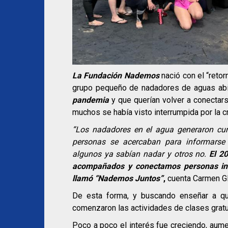
La Fundación Nademos
nació con el “retor
grupo pequeño de nadadores de aguas ab
pandemia
y que querían volver a conectars
muchos se había visto interrumpida por la cri
“Los nadadores en el agua generaron cur
personas se acercaban para informarse
algunos ya sabían nadar y otros no.
El 2
acompañados y conectamos personas int
llamó “Nademos Juntos”
,
cuenta Carmen Gl
De esta forma, y buscando enseñar a qu
comenzaron las actividades de clases gratui
Poco a poco el interés fue creciendo, aum