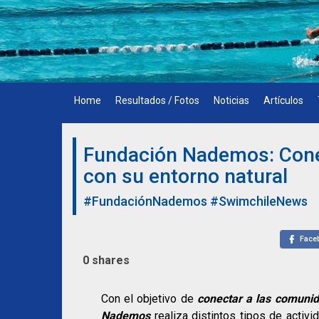
Skip
to
content
Home
Resultados / Fotos
Noticias
Artículos
Fundación Nademos: Cone
con su entorno natural
#FundaciónNademos
#SwimchileNews
Face
0
shares
Con el objetivo de
conectar a las comunid
Nademos
realiza distintos tipos de activi