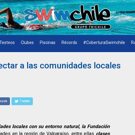
Testeos
Clubes
Piscinas
Récords
#CoberturaSwimchile
R
ctar a las comunidades locales
book
Twitter
ades locales con su entorno natural, la Fundación
dades en la región de Valparaíso, entre ellas
clases