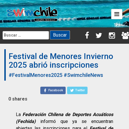
Skip
to
content
Buscar:
Festival de Menores Invierno
2025 abrió inscripciones
#FestivalMenores2025
#SwimchileNews
Facebook
Twitter
0
shares
La
Federación Chilena de Deportes Acuáticos
(Fechida)
informó que ya se encuentran
abiertas las inscripciones para el
Festival de