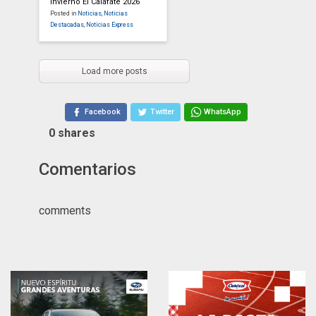
Invierno El Calafate 2026
Posted in
Noticias
,
Noticias
Destacadas
,
Noticias Express
Load more posts
Facebook
Twitter
WhatsApp
0
shares
Comentarios
comments