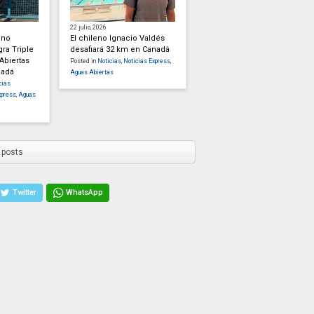
22 julio, 2026
eno
El chileno Ignacio Valdés
gra Triple
desafiará 32 km en Canadá
Abiertas
Posted in
Noticias
,
Noticias Express
,
nadá
Aguas Abiertas
cias
xpress
,
Aguas
 posts
Twitter
WhatsApp