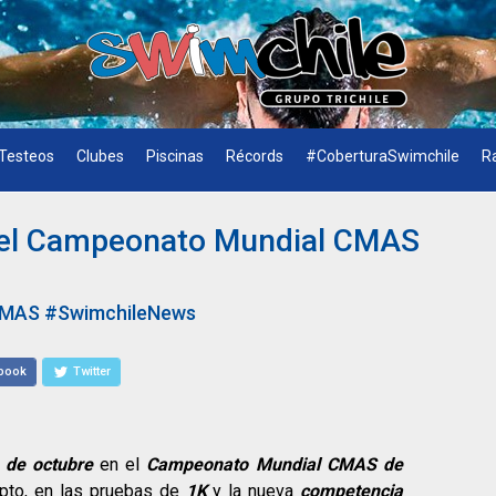
Testeos
Clubes
Piscinas
Récords
#CoberturaSwimchile
R
n el Campeonato Mundial CMAS
CMAS
#SwimchileNews
book
Twitter
 de octubre
en el
Campeonato Mundial CMAS de
ipto, en las pruebas de
1K
y la nueva
competencia