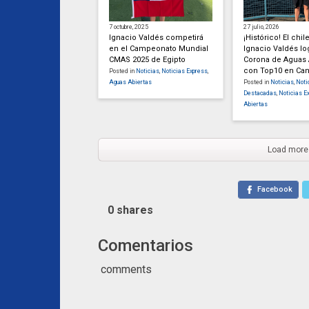
7 octubre, 2025
27 julio, 2026
Ignacio Valdés competirá
¡Histórico! El chil
en el Campeonato Mundial
Ignacio Valdés lo
CMAS 2025 de Egipto
Corona de Aguas 
con Top10 en Ca
Posted in
Noticias
,
Noticias Express
,
Aguas Abiertas
Posted in
Noticias
,
Noti
Destacadas
,
Noticias E
Abiertas
Load more
Facebook
0
shares
Comentarios
comments