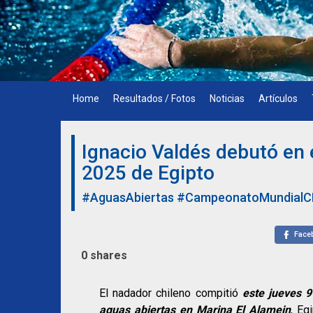
Skip
to
content
Home
Resultados / Fotos
Noticias
Artículos
Ignacio Valdés debutó e
2025 de Egipto
#AguasAbiertas
#CampeonatoMundial
Face
0
shares
El nadador chileno compitió
este jueves 9
aguas abiertas en Marina El Alamein
, Eg