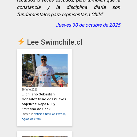
constancia y la disciplina diaria son
fundamentales para representar a Chile
”.
Jueves 30 de octubre de 2025
Lee Swimchile.cl
20 julio, 2026
El chileno Sebastián
González tiene dos nuevos
objetivos: Rapa Nui y
Estrecho de Cook
Posted in
Noticias
,
Noticias Express
,
Aguas Abiertas