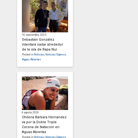
16 septiembre, 2025
Sebastián González
intentará nadar alrededor
de la isla de Rapa Nui
Posted in
Noticias
,
Noticias Express
,
Aguas Abiertas
6 agosto, 2026
Chilena Bárbara Hernandez
va por la Doble Triple
Corona de Natación en
Aguas Abiertas
Posted in
Noticias
,
Noticias Express
,