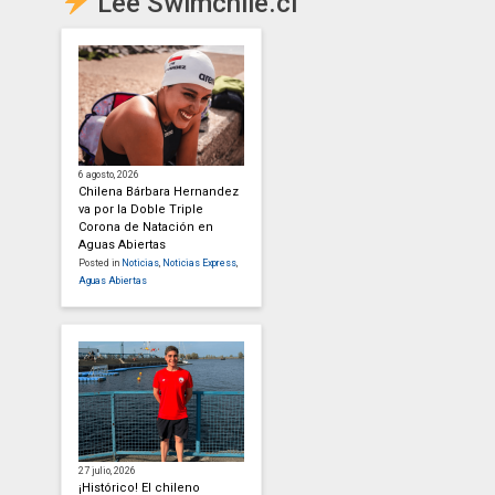
Lee Swimchile.cl
6 agosto, 2026
Chilena Bárbara Hernandez
va por la Doble Triple
Corona de Natación en
Aguas Abiertas
Posted in
Noticias
,
Noticias Express
,
Aguas Abiertas
27 julio, 2026
¡Histórico! El chileno