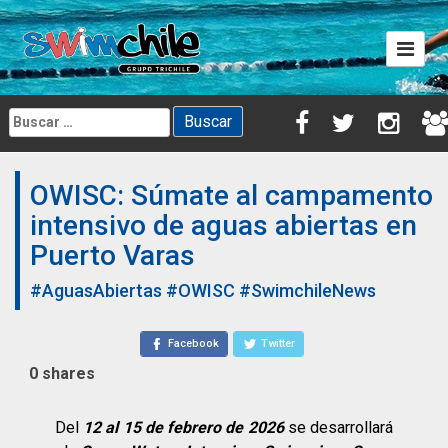
Skip
to
content
Buscar:
OWISC: Súmate al campamento
intensivo de aguas abiertas en
Puerto Varas
#AguasAbiertas
#OWISC
#SwimchileNews
Facebook
Twitter
0
shares
Del
12 al 15 de febrero
de 2026
se desarrollará