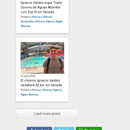
Ignacio Valdés logra Triple
Corona de Aguas Abiertas
con Top10 en Canadá
Posted in
Noticias
,
Noticias
Destacadas
,
Noticias Express
,
Aguas
Abiertas
22 julio, 2026
El chileno Ignacio Valdés
desafiará 32 km en Canadá
Posted in
Noticias
,
Noticias Express
,
Aguas Abiertas
Load more posts