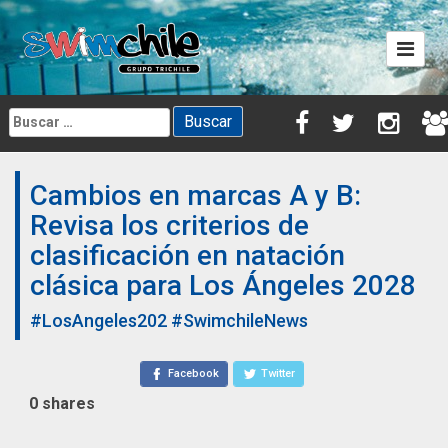
Skip
to
content
Buscar:
Cambios en marcas A y B:
Revisa los criterios de
clasificación en natación
clásica para Los Ángeles 2028
#LosAngeles202
#SwimchileNews
Facebook
Twitter
0
shares