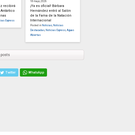
18 mayo, 2026
z recibirá
¡Ya es oficial! Bárbara
 Antártico
Hernández entró al Salón
enas
de la Fama de la Natación
Internacional
cias Express
Posted in
Noticias
,
Noticias
Destacadas
,
Noticias Express
,
Aguas
Abiertas
 posts
Twitter
WhatsApp