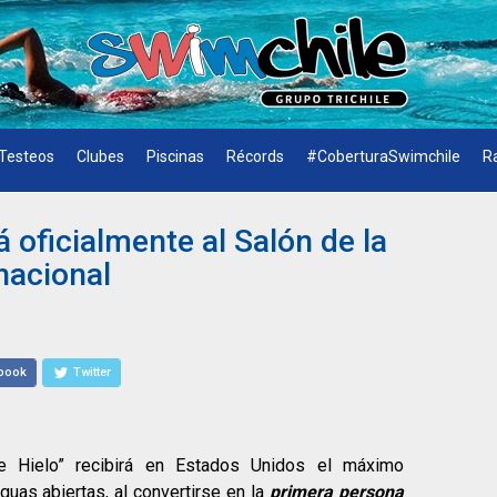
Testeos
Clubes
Piscinas
Récords
#CoberturaSwimchile
R
 oficialmente al Salón de la
nacional
book
Twitter
e Hielo” recibirá en Estados Unidos el máximo
guas abiertas, al convertirse en la
primera persona