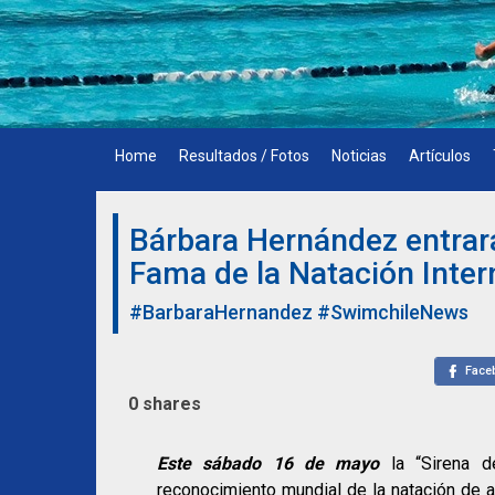
Skip
to
content
Home
Resultados / Fotos
Noticias
Artículos
Bárbara Hernández entrará
Fama de la Natación Inter
#BarbaraHernandez
#SwimchileNews
Face
0
shares
Este sábado 16 de mayo
la “Sirena d
reconocimiento mundial de la natación de a