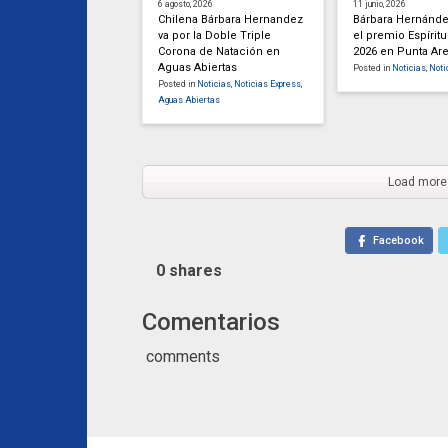
6 agosto, 2026
11 junio, 2026
Chilena Bárbara Hernandez
Bárbara Hernánde
va por la Doble Triple
el premio Espíritu
Corona de Natación en
2026 en Punta Ar
Aguas Abiertas
Posted in
Noticias
,
Noti
Posted in
Noticias
,
Noticias Express
,
Aguas Abiertas
Load more
Facebook
0
shares
Comentarios
comments