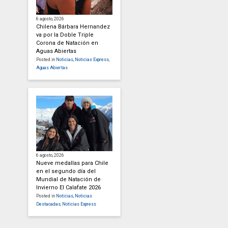
6 agosto, 2026
Chilena Bárbara Hernandez
va por la Doble Triple
Corona de Natación en
Aguas Abiertas
Posted in
Noticias
,
Noticias Express
,
Aguas Abiertas
6 agosto, 2026
Nueve medallas para Chile
en el segundo día del
Mundial de Natación de
Invierno El Calafate 2026
Posted in
Noticias
,
Noticias
Destacadas
,
Noticias Express