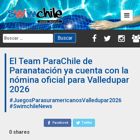
Skip
to
content
Buscar:
El Team ParaChile de
Paranatación ya cuenta con la
nómina oficial para Valledupar
2026
#JuegosParasuramericanosValledupar2026
#SwimchileNews
Facebook
Twitter
0
shares