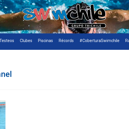
Testeos
Clubes
Piscinas
Récords
#CoberturaSwimchile
R
nel