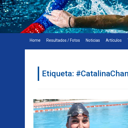
Skip
to
content
Home
Resultados / Fotos
Noticias
Artículos
Etiqueta:
#CatalinaChan