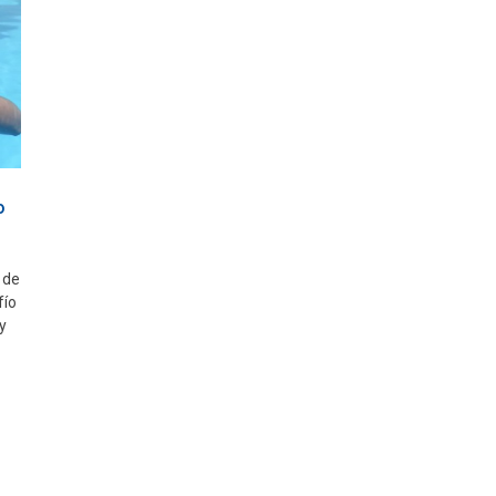
o
 de
fío
y