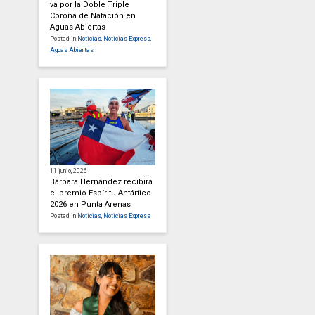
va por la Doble Triple
Corona de Natación en
Aguas Abiertas
Posted in
Noticias
,
Noticias Express
,
Aguas Abiertas
11 junio, 2026
Bárbara Hernández recibirá
el premio Espíritu Antártico
2026 en Punta Arenas
Posted in
Noticias
,
Noticias Express