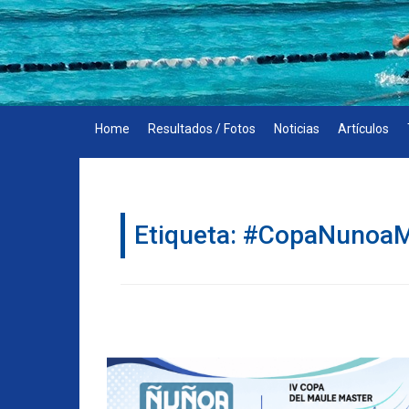
Skip
to
content
Home
Resultados / Fotos
Noticias
Artículos
Etiqueta:
#CopaNunoaM