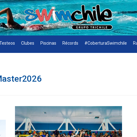
Testeos
Clubes
Piscinas
Récords
#CoberturaSwimchile
R
aster2026