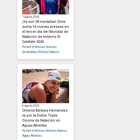
7 agosto, 2026
¡Ya son 39 medallas! Chile
suma 14 nuevas preseas en
el tercer día del Mundial de
Natación de Invierno El
Calafate 2026
Posted in
Noticias
,
Noticias
Destacadas
,
Noticias Express
6 agosto, 2026
Chilena Bárbara Hernandez
va por la Doble Triple
Corona de Natación en
Aguas Abiertas
Posted in
Noticias
,
Noticias Express
,
Aguas Abiertas