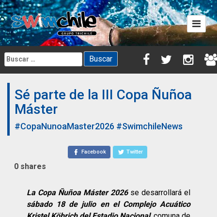
Skip
to
content
Buscar:
Sé parte de la III Copa Ñuñoa
Máster
#CopaNunoaMaster2026
#SwimchileNews
Facebook
Twitter
0
shares
La Copa Ñuñoa Máster 2026
se desarrollará el
sábado 18 de julio en el Complejo Acuático
Kristel Köbrich del Estadio Nacional
, comuna de