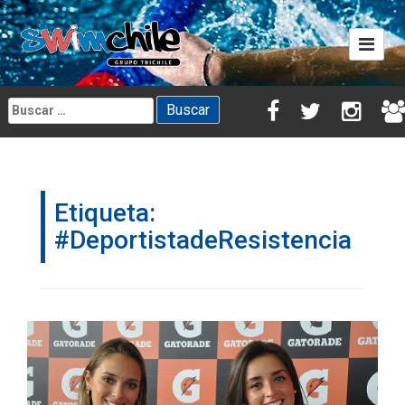
Skip
to
content
Buscar:
Etiqueta:
#DeportistadeResistencia