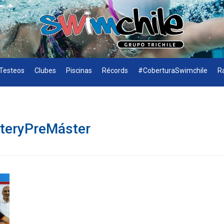
Testeos
Clubes
Piscinas
Récords
#CoberturaSwimchile
R
teryPreMáster