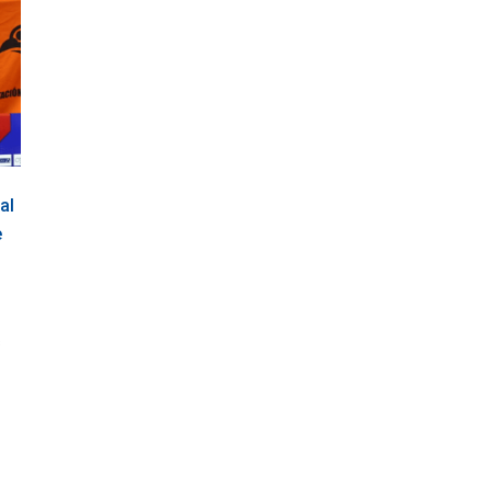
al
e
s