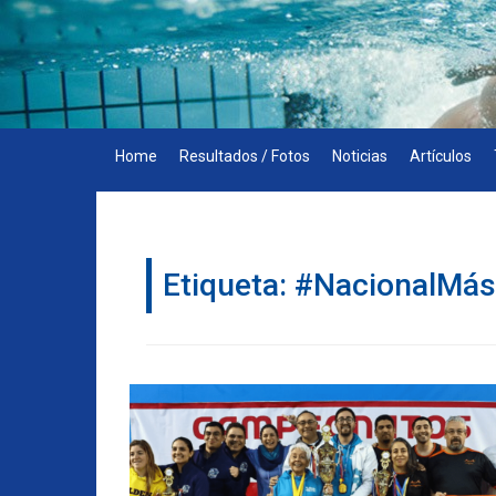
Skip
to
content
Home
Resultados / Fotos
Noticias
Artículos
Etiqueta:
#NacionalMás