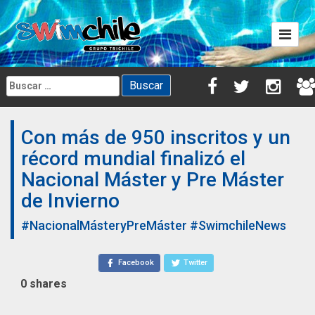
Skip
to
content
Buscar:
Con más de 950 inscritos y un
récord mundial finalizó el
Nacional Máster y Pre Máster
de Invierno
#NacionalMásteryPreMáster
#SwimchileNews
Facebook
Twitter
0
shares