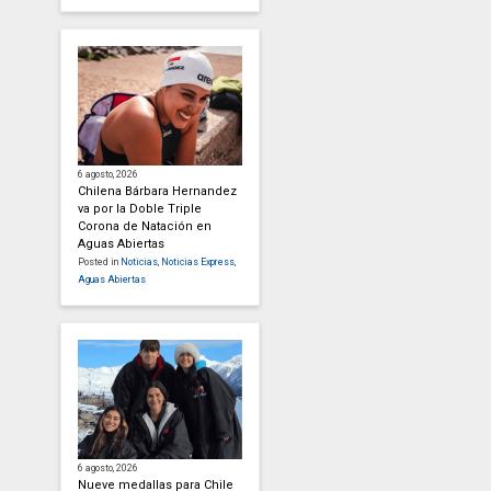
6 agosto, 2026
Chilena Bárbara Hernandez
va por la Doble Triple
Corona de Natación en
Aguas Abiertas
Posted in
Noticias
,
Noticias Express
,
Aguas Abiertas
6 agosto, 2026
Nueve medallas para Chile