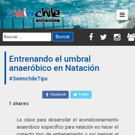
Skip
to
content
Buscar:
Entrenando el umbral
anaeróbico en Natación
#SwimchileTips
Facebook
Twitter
1
shares
La clave para desarrollar el acondicionamiento
anaeróbico específico para natación es hacer el
correcto tipo de entrenamiento y así mejorar al