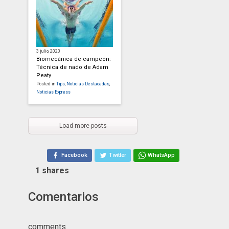
3 julio, 2020
Biomecánica de campeón:
Técnica de nado de Adam
Peaty
Posted in
Tips
,
Noticias Destacadas
,
Noticias Express
Load more posts
Facebook
Twitter
WhatsApp
1
shares
Comentarios
comments