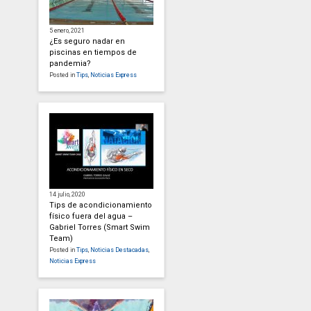
5 enero, 2021
¿Es seguro nadar en
piscinas en tiempos de
pandemia?
Posted in
Tips
,
Noticias Express
14 julio, 2020
Tips de acondicionamiento
físico fuera del agua –
Gabriel Torres (Smart Swim
Team)
Posted in
Tips
,
Noticias Destacadas
,
Noticias Express