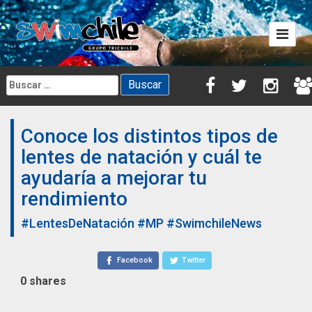
Skip
to
content
Buscar:
Conoce los distintos tipos de
lentes de natación y cuál te
ayudaría a mejorar tu
rendimiento
#LentesDeNatación
#MP
#SwimchileNews
Facebook
Twitter
0
shares